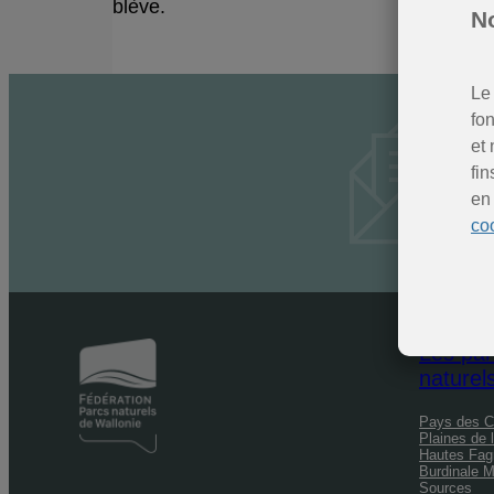
blève.
No
Le 
fo
et 
fin
en
co
Les par
naturel
Pays des C
Plaines de 
Hautes Fag
Burdinale 
Sources