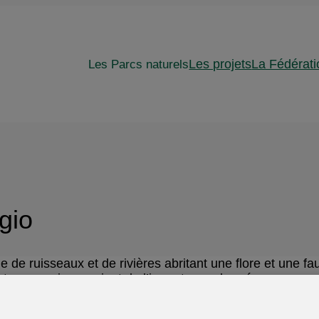
Les Parcs naturels
Les projets
La Fédérati
gio
 de ruisseaux et de rivières abritant une flore et une f
est pourquoi, conscient de l’importance de préserver ce ca
 la commission de gestion du Parc Naturel Hautes Fagnes-
xau sein de trois de ses quatre bassins hydrographiques: 