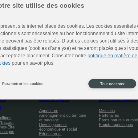
tre site utilise des cookies
présent site internet place des cookies. Les cookies essentiels 
nctionnels sont nécessaires au bon fonctionnement du site Inter
ne peuvent pas être refusés. D’autres cookies sont utilisés à de
Des nouvelles des Parcs naturels
s statistiques (cookies d’analyse) et ne seront placés que si vou
 acceptez le placement. Consultez notre
politique en matière de
Inscrivez-vous à la newsletter
okies
pour en savoir plus.
Tout accepter
Paramétrer les cookies
cs
Les projets
La Fédération
s
Agriculture
Missions
Aménagement du territoire
Partenaires
ollines
et paysage
Parcs naturels europ
l’Escaut
Développement
Projets spécifiques
nes-Eifel
économique et social
Mehaigne
Education et