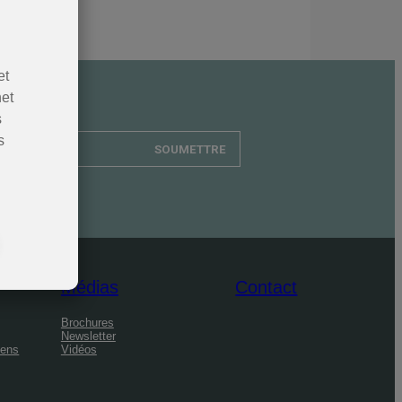
et
net
s
s
SOUMETTRE
Médias
Contact
Brochures
Newsletter
éens
Vidéos