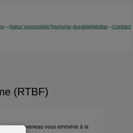
on
Natur’Accessible
Tourisme durable
Médias
Contact
ume (RTBF)
me, Adrien Joveneau vous emmène à la