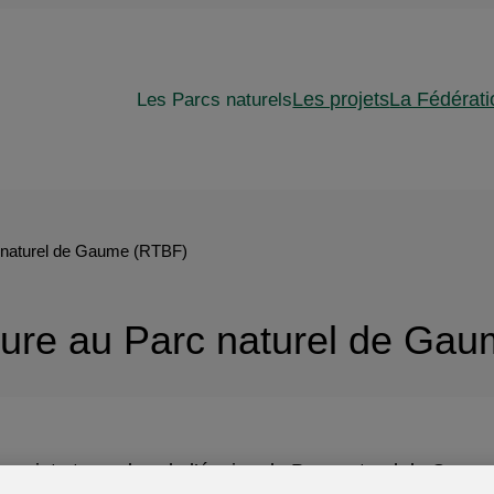
Les Parcs naturels
Les projets
La Fédérati
 naturel de Gaume (RTBF)
ure au Parc naturel de Ga
u projet et membre de l’équipe du Parc naturel de Gau