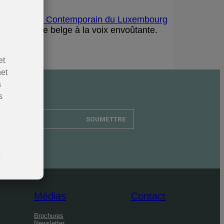
entre d’Art Contemporain du Luxembourg
oile montante belge à la voix envoûtante.
et
net
s
s
SOUMETTRE
Médias
Contact
Brochures
Newsletter