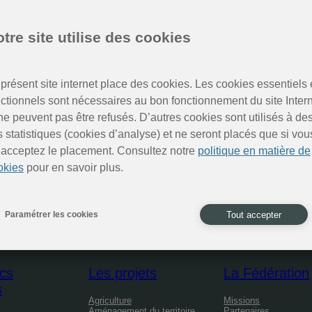
oire du sud de la Belgique.
ges à la pisciculture du
Fourneau Marchand
, visite du
C
tre site utilise des cookies
e et histoire. Et enfin, la rencontre de
Sarina
, véritable ét
présent site internet place des cookies. Les cookies essentiels 
nctionnels sont nécessaires au bon fonctionnement du site Inter
ne peuvent pas être refusés. D’autres cookies sont utilisés à de
s statistiques (cookies d’analyse) et ne seront placés que si vou
 acceptez le placement. Consultez notre
politique en matière de
Des nouvelles des Parcs naturels
okies
pour en savoir plus.
Inscrivez-vous à la newsletter
Tout accepter
Paramétrer les cookies
cs
Les projets
La Fédération
s
Agriculture
Missions
Aménagement du territoire
Partenaires