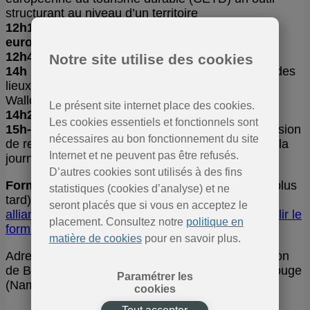
structurant au niveau d’un territoire
12h15 : Témoignages de Parcs naturels
européens
engagés dans la CETD
12h45
: Lunch
Notre site utilise des cookies
14h : Parcs naturels & tourisme durable
: état des
lieux et lancement de la dynamique CETD en
Wallonie
Le présent site internet place des cookies.
14h20 : Synthèse et perspectives
Les cookies essentiels et fonctionnels sont
15h-17h : « Marché des bonnes idées »
: l’occasion
nécessaires au bon fonctionnement du site
de rencontrer et échanger avec les participants à la
Internet et ne peuvent pas être refusés.
journée
D’autres cookies sont utilisés à des fins
Formulaire d’inscription
(pour le 1er février au plus
statistiques (cookies d’analyse) et ne
tard) :
Inscription : Tourisme et Biodiversité : une
seront placés que si vous en acceptez le
alliance au service des territoires wallons – Remplir le
placement. Consultez notre
politique en
formulaire
matière de cookies
pour en savoir plus.
Adresse du jour : Centre de formation et de réunion
de Bouge – 510, Chaussée de Louvain – 5004 Bouge
Paramétrer les
(Namur) – Parking à l’arrière via la rue Hébar.
cookies