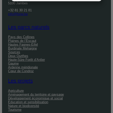
5100 Jambes
+32 81 30 21 81
info@fpnw.be
Les parcs naturels
Pays des Collines
Plaines de l’Escaut
Hautes Fagnes-Eifel
Burdinale Mehaigne
Sources
Deux Ourthes
Haute-Sûre Forêt d’Anlier
Gaume
Ardenne méridionale
Cœur de Condroz
Les projets
Agriculture
Aménagement du territoire et paysage
Développement économique et social
Education et sensibilisation
Nature et biodiversité
Tourisme