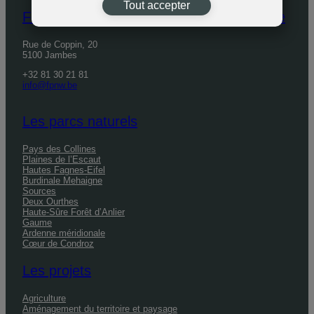
Tout accepter
Fédération des Parcs naturels de Wallonie
Rue de Coppin, 20
5100 Jambes
+32 81 30 21 81
info@fpnw.be
Les parcs naturels
Pays des Collines
Plaines de l’Escaut
Hautes Fagnes-Eifel
Burdinale Mehaigne
Sources
Deux Ourthes
Haute-Sûre Forêt d’Anlier
Gaume
Ardenne méridionale
Cœur de Condroz
Les projets
Agriculture
Aménagement du territoire et paysage