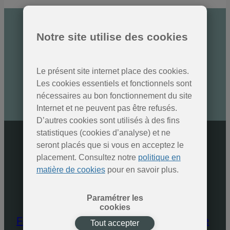
Notre site utilise des cookies
Des nouvelles des Parcs
naturels
Inscrivez-vous à la newsletter
Le présent site internet place des cookies.
Les cookies essentiels et fonctionnels sont
nécessaires au bon fonctionnement du site
SOUMETTRE
Internet et ne peuvent pas être refusés.
D’autres cookies sont utilisés à des fins
statistiques (cookies d’analyse) et ne
seront placés que si vous en acceptez le
placement. Consultez notre
politique en
matière de cookies
pour en savoir plus.
Paramétrer les
cookies
Fédération des Parcs naturels de Wallonie
Tout accepter