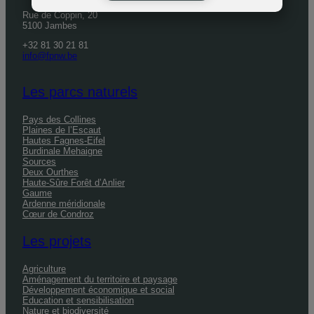
Rue de Coppin, 20
5100 Jambes
+32 81 30 21 81
info@fpnw.be
Les parcs naturels
Pays des Collines
Plaines de l’Escaut
Hautes Fagnes-Eifel
Burdinale Mehaigne
Sources
Deux Ourthes
Haute-Sûre Forêt d’Anlier
Gaume
Ardenne méridionale
Cœur de Condroz
Les projets
Agriculture
Aménagement du territoire et paysage
Développement économique et social
Education et sensibilisation
Nature et biodiversité