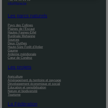
info@fpnw.be
Les parcs naturels
Pays des Collines
Plaines de l’Escaut
Hautes Fagnes-Eifel
Burdinale Mehaigne
Sources
Deux Ourthes
Haute-Sûre Forêt d’Anlier
Gaume
Ardenne méridionale
Cœur de Condroz
Les projets
Agriculture
Aménagement du territoire et paysage
Développement économique et social
Education et sensibilisation
Nature et biodiversité
Tourisme
La Fédération