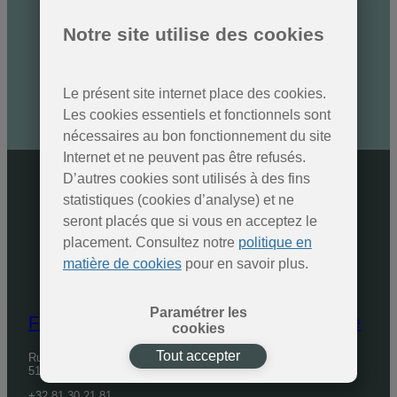
Des nouvelles des Parcs
naturels
Notre site utilise des cookies
Inscrivez-vous à la newsletter
Le présent site internet place des cookies.
SOUMETTRE
Les cookies essentiels et fonctionnels sont
nécessaires au bon fonctionnement du site
Internet et ne peuvent pas être refusés.
D’autres cookies sont utilisés à des fins
statistiques (cookies d’analyse) et ne
seront placés que si vous en acceptez le
placement. Consultez notre
politique en
matière de cookies
pour en savoir plus.
Paramétrer les
Fédération des Parcs naturels de Wallonie
cookies
Tout accepter
Rue de Coppin, 20
5100 Jambes
+32 81 30 21 81