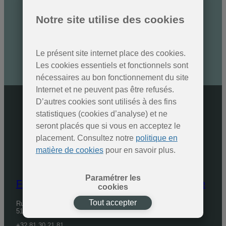
Des nouvelles des Parcs
naturels
Notre site utilise des cookies
Inscrivez-vous à la newsletter
Le présent site internet place des cookies.
SOUMETTRE
Les cookies essentiels et fonctionnels sont
nécessaires au bon fonctionnement du site
Internet et ne peuvent pas être refusés.
D’autres cookies sont utilisés à des fins
statistiques (cookies d’analyse) et ne
seront placés que si vous en acceptez le
placement. Consultez notre
politique en
matière de cookies
pour en savoir plus.
Paramétrer les
Fédération des Parcs naturels de Wallonie
cookies
Tout accepter
Rue de Coppin, 20
5100 Jambes
+32 81 30 21 81