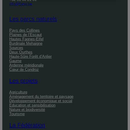
info@fpnw.be
Les parcs naturels
Pays des Collines
Plaines de l’Escaut
Hautes Fagnes-Eifel
Burdinale Mehaigne
Sources
Deux Ourthes
Haute-Sûre Forêt d’Anlier
Gaume
Ardenne méridionale
Cœur de Condroz
Les projets
Agriculture
Aménagement du territoire et paysage
Développement économique et social
Education et sensibilisation
Nature et biodiversité
Tourisme
La Fédération