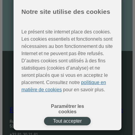
Des nouvelles des Parcs
naturels
Notre site utilise des cookies
Inscrivez-vous à la newsletter
Le présent site internet place des cookies.
SOUMETTRE
Les cookies essentiels et fonctionnels sont
nécessaires au bon fonctionnement du site
Internet et ne peuvent pas être refusés.
D’autres cookies sont utilisés à des fins
statistiques (cookies d’analyse) et ne
seront placés que si vous en acceptez le
placement. Consultez notre
politique en
matière de cookies
pour en savoir plus.
Paramétrer les
Fédération des Parcs naturels de Wallonie
cookies
Tout accepter
Rue de Coppin, 20
5100 Jambes
+32 81 30 21 81