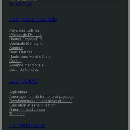
info@fpnw.be
Les parcs naturels
Pays des Collines
Plaines de l’Escaut
Hautes Fagnes-Eifel
Burdinale Mehaigne
Sources
Deux Ourthes
Haute-Sûre Forêt d’Anlier
Gaume
Ardenne méridionale
Cœur de Condroz
Les projets
Agriculture
Aménagement du territoire et paysage
Développement économique et social
Education et sensibilisation
Nature et biodiversité
Tourisme
La Fédération