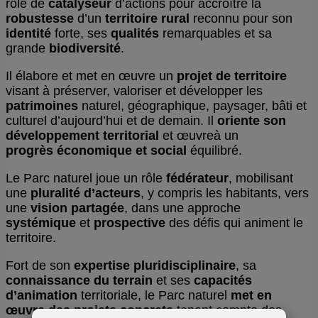
rôle de
catalyseur
d’actions pour accroître la
robustesse
d’un
territoire
rural
reconnu pour son
identité
forte, ses
qualités
remarquables et sa
grande
biodiversité
.
Il élabore et met en œuvre un
projet de territoire
visant à préserver, valoriser et développer les
patrimoines
naturel, géographique, paysager, bâti et
culturel d’aujourd’hui et de demain. Il
oriente son
développement territorial
et œuvreà un
progrès
économique et social
équilibré.
Le Parc naturel joue un rôle
fédérateur
, mobilisant
une
pluralité d’acteurs
, y compris les habitants, vers
une
vision
partagée
, dans une approche
systémique
et
prospective
des défis qui animent le
territoire.
Fort de son
expertise pluridisciplinaire
, sa
connaissance du terrain
et ses
capacités
d’animation
territoriale, le Parc naturel
met en
œuvre
des projets concrets
tenant compte des