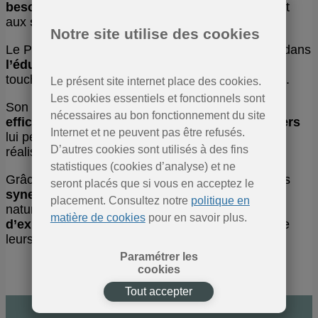
besoins et aspirations
du territoire et contribuant
aux
stratégies locales et wallonnes
.
Notre site utilise des cookies
Le Parc naturel joue également un rôle essentiel dans
l’éducation
et la sensibilisation
aux enjeux qui
touchent à l’environnement, la nature et la ruralité.
Le présent site internet place des cookies.
Les cookies essentiels et fonctionnels sont
Son savoir-faire pour
mobiliser et gérer
nécessaires au bon fonctionnement du site
efficacement une diversité de
moyens financiers
Internet et ne peuvent pas être refusés.
lui permet d’avoir un
effet levier
important pour
D’autres cookies sont utilisés à des fins
réaliser les ambitions du territoire et de la Région.
statistiques (cookies d’analyse) et ne
Grâce à toutes leurs
coopérations
ainsi que leurs
seront placés que si vous en acceptez le
synergies au sein d’une Fédération
, les Parcs
placement. Consultez notre
politique en
naturels forment ensemble un laboratoire
matière de cookies
pour en savoir plus.
d’expérimentation et d’innovation
au service de
leurs territoires et de la
société.
«
Paramétrer les
cookies
Tout accepter