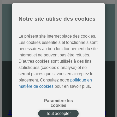
Notre site utilise des cookies
Des nouvelles des Parcs
naturels
Inscrivez-vous à la newsletter
Le présent site internet place des cookies.
Les cookies essentiels et fonctionnels sont
nécessaires au bon fonctionnement du site
SOUMETTRE
Internet et ne peuvent pas être refusés.
D’autres cookies sont utilisés à des fins
statistiques (cookies d’analyse) et ne
seront placés que si vous en acceptez le
placement. Consultez notre
politique en
matière de cookies
pour en savoir plus.
Paramétrer les
cookies
Fédération des Parcs naturels de Wallonie
Tout accepter