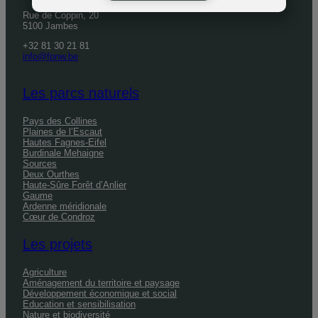
Rue de Coppin, 20
5100 Jambes
+32 81 30 21 81
info@fpnw.be
Les parcs naturels
Pays des Collines
Plaines de l’Escaut
Hautes Fagnes-Eifel
Burdinale Mehaigne
Sources
Deux Ourthes
Haute-Sûre Forêt d’Anlier
Gaume
Ardenne méridionale
Cœur de Condroz
Les projets
Agriculture
Aménagement du territoire et paysage
Développement économique et social
Education et sensibilisation
Nature et biodiversité