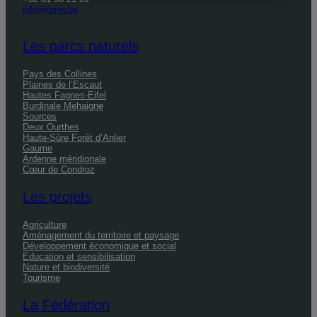
info@fpnw.be
Les parcs naturels
Pays des Collines
Plaines de l’Escaut
Hautes Fagnes-Eifel
Burdinale Mehaigne
Sources
Deux Ourthes
Haute-Sûre Forêt d’Anlier
Gaume
Ardenne méridionale
Cœur de Condroz
Les projets
Agriculture
Aménagement du territoire et paysage
Développement économique et social
Education et sensibilisation
Nature et biodiversité
Tourisme
La Fédération