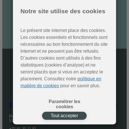
Des nouvelles des Parcs
naturels
Notre site utilise des cookies
Inscrivez-vous à la newsletter
Le présent site internet place des cookies.
SOUMETTRE
Les cookies essentiels et fonctionnels sont
nécessaires au bon fonctionnement du site
Internet et ne peuvent pas être refusés.
D’autres cookies sont utilisés à des fins
statistiques (cookies d’analyse) et ne
seront placés que si vous en acceptez le
placement. Consultez notre
politique en
matière de cookies
pour en savoir plus.
Paramétrer les
Fédération des Parcs naturels de Wallonie
cookies
Tout accepter
Rue de Coppin, 20
5100 Jambes
+32 81 30 21 81