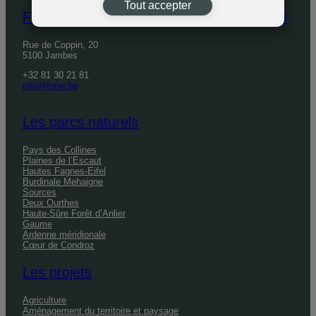
Tout accepter
Fédération des Parcs naturels de Wallonie
Rue de Coppin, 20
5100 Jambes
+32 81 30 21 81
info@fpnw.be
Les parcs naturels
Pays des Collines
Plaines de l’Escaut
Hautes Fagnes-Eifel
Burdinale Mehaigne
Sources
Deux Ourthes
Haute-Sûre Forêt d’Anlier
Gaume
Ardenne méridionale
Cœur de Condroz
Les projets
Agriculture
Aménagement du territoire et paysage